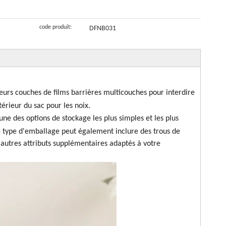
ualité à
refermables,
organiques
de chips
mpression
vente en gros,
compostables
compostables
code produit:
DFNB031
ersonnalisée
pochette à
de sacs de
à vendre
vec fenêtre
fermeture
nourriture de
our biscuits
éclair
violoncelle de
poche de logo
urs couches de films barrières multicouches pour interdire
térieur du sac pour les noix.
une des options de stockage les plus simples et les plus
e type d'emballage peut également inclure des trous de
'autres attributs supplémentaires adaptés à votre