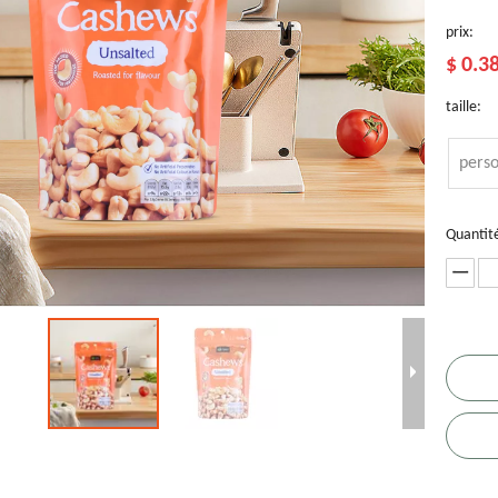
prix:
$
0.3
taille:
perso
Quantit
chets de
Pochette
L'emballage
Sachet de thé
S
é au café
plate
de collation
de café à fond
t
ologique
personnalisée
recyclable
plat de
c
pour thé au
écologique
recyclage
d