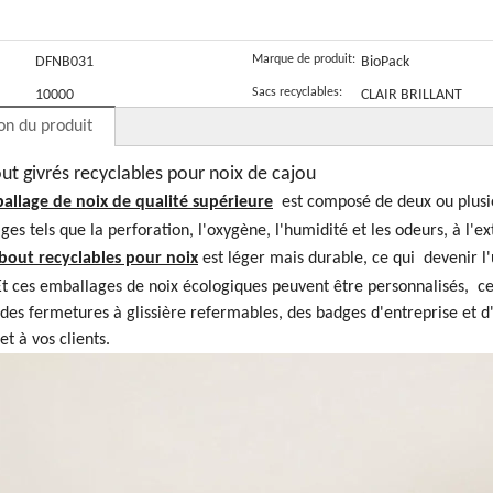
café moulu
tient le sac
d'impression
q
biologique
végétalien
personnalisée
i
Marque de produit:
DFNB031
BioPack
p
Sacs recyclables:
10000
CLAIR BRILLANT
a
on du produit
p
ut givrés recyclables pour noix de cajou
allage de noix de qualité supérieure
est composé de deux ou plusie
s tels que la perforation, l'oxygène, l'humidité et les odeurs, à l'ex
bout recyclables pour noix
est léger mais durable, ce qui devenir l'
Et ces emballages de noix écologiques peuvent être personnalisés, c
 des fermetures à glissière refermables, des badges d'entreprise et d
et à vos clients.