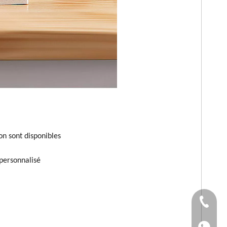
n sont disponibles
 personnalisé
TÉL：+86
Whatsapp