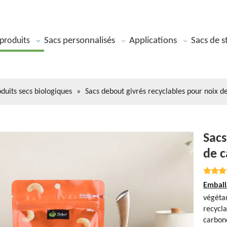
produits
Sacs personnalisés
Applications
Sacs de s
duits secs biologiques
»
Sacs debout givrés recyclables pour noix d
Sacs
de 
Emball
végétau
recycla
carbon