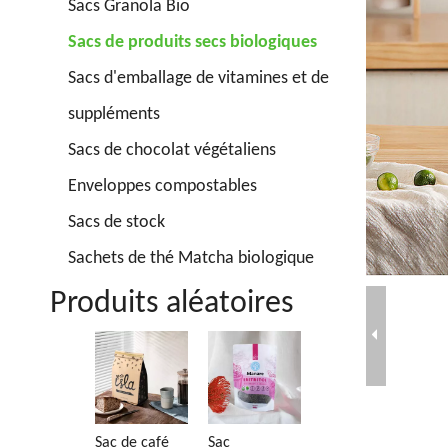
Sacs Granola Bio
Sacs de produits secs biologiques
Sacs d'emballage de vitamines et de
suppléments
Sacs de chocolat végétaliens
Enveloppes compostables
Sacs de stock
Sachets de thé Matcha biologique
Produits aléatoires
Emballage de
Sa
granola
th
bi
Sac de café
Sac