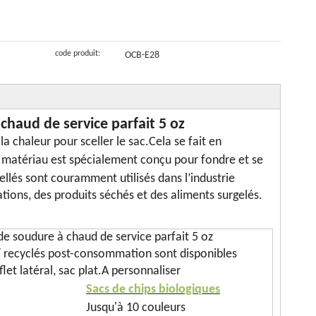
afé debout
sacs de chips
thermoscellés
de biscuit de
ompostables
de pommes
imprimés sur
la poche
de terre en
mesure pour
100%
code produit:
OCB-E28
gros à vendre
biscuits
chaud de service parfait 5 oz
a chaleur pour sceller le sac.Cela se fait en
 matériau est spécialement conçu pour fondre et se
ellés sont couramment utilisés dans l’industrie
ions, des produits séchés et des aliments surgelés.
e soudure à chaud de service parfait 5 oz
/ recyclés post-consommation sont disponibles
let latéral, sac plat.A personnaliser
Sacs de chips biologiques
Jusqu'à 10 couleurs