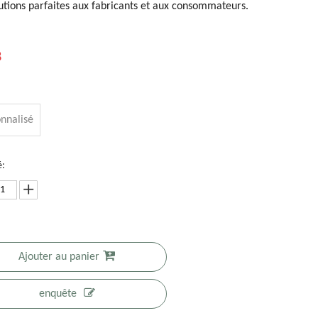
utions parfaites aux fabricants et aux consommateurs.
8
nnalisé
é:
mpression
Sacs de chips
Mini petits
Tenez les sacs
Ajouter au panier
umérique à
personnalisés
sacs de
compostables
aible MOQ
en papier
violoncelle
écologiques
enquête
00 sacs de
d'aluminium,
transparents
d'emballage