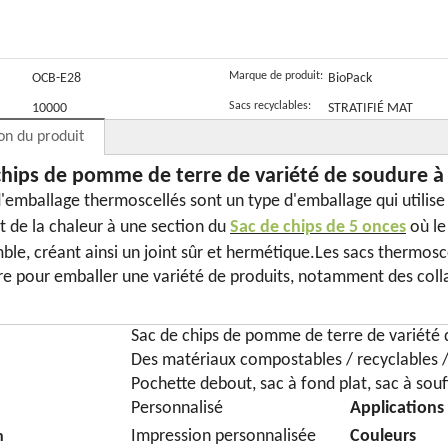
PCR)
faible
100 %
compostables
c
empreinte
compostable
tiennent les
c
carbone
sachets de thé
Marque de produit:
OCB-E28
BioPack
Sacs recyclables:
10000
STRATIFIÉ MAT
on du produit
chips de pomme de terre de variété de soudure à 
'emballage thermoscellés sont un type d'emballage qui utilise l
t de la chaleur à une section du
Sac de chips de 5 onces
où le
mble, créant ainsi un joint sûr et hermétique.Les sacs thermosc
re pour emballer une variété de produits, notamment des collat
Sac de chips de pomme de terre de variété d
Des matériaux compostables / recyclables 
Pochette debout, sac à fond plat, sac à souff
Personnalisé
Applications
Impression personnalisée
Couleurs
n