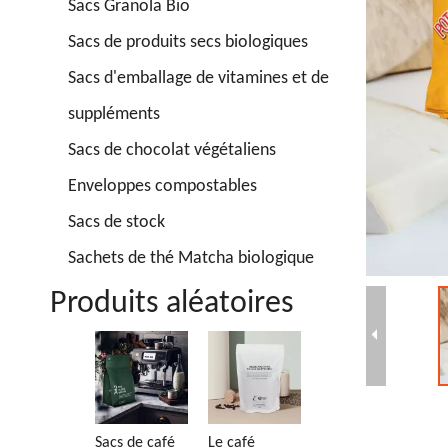
Sacs Granola Bio
Sacs de produits secs biologiques
Sacs d'emballage de vitamines et de
suppléments
Sacs de chocolat végétaliens
Enveloppes compostables
Sacs de stock
Sachets de thé Matcha biologique
Produits aléatoires
Sac à fond
Sa
plat
g
compostable
re
c
Sacs de café
Le café