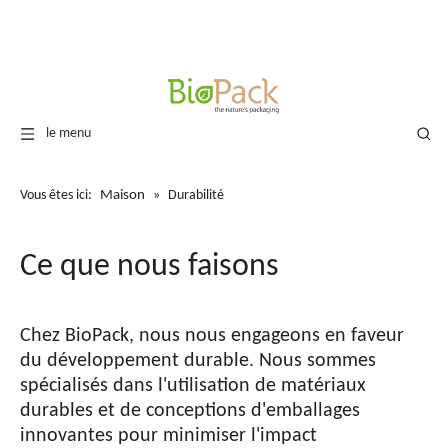
le menu
Engagement envers la durabilité
Renforcez votre marque avec des solutions d’emballage durables.
Vous êtes ici:
Maison
»
Durabilité
BioPack
s'engage à créer un monde plus durable grâce à notre développement de
solutions d'emballage durables
qui maintiennent la qualité tout en minimisant l'impact environnemental.
Ce que nous faisons
Chez BioPack, nous nous engageons en faveur
du développement durable. Nous sommes
spécialisés dans l'utilisation de matériaux
durables et de conceptions d'emballages
innovantes pour minimiser l'impact